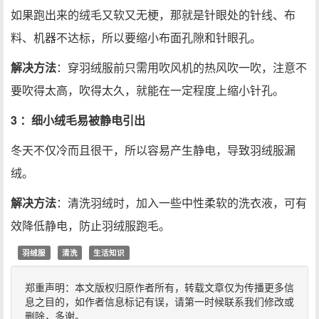
如果跑出来的绒毛又软又无梗，那就是针眼处的针线、布
料、机器不达标，所以要缩小布面孔隙和针眼孔。
解决方法
：穿羽绒服前只需用吹风机的热风吹一吹，注意不
要吹得太高，吹得太久，就能在一定程度上缩小针孔。
3 ：细小绒毛易被静电引出
冬天不仅冷而且很干，所以容易产生静电，导致羽绒服漏
绒。
解决方法
：清洗羽绒时，加入一些中性柔软的洗衣液，可有
效降低静电，防止羽绒服跑毛。
羽绒服
清洗
生活知识
郑重声明：本文版权归原作者所有，转载文章仅为传播更多信
息之目的，如作者信息标记有误，请第一时候联系我们修改或
删除，多谢。